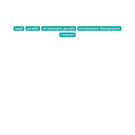
Най-вълнуващото от вечерта на
събитието
аидб
дизайн
интериорен дизайн
интериорно брандиране
събитие