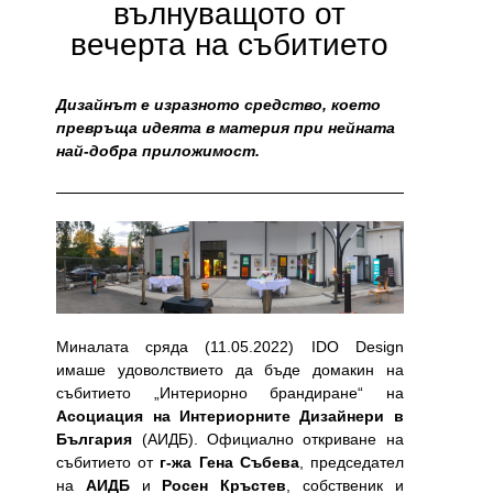
вълнуващото от
вечерта на събитието
Дизайнът е изразното средство, което
превръща идеята в материя при нейната
най-добра приложимост.
Миналата сряда (11.05.2022) IDO Design
имаше удоволствието да бъде домакин на
събитието „Интериорно брандиране“ на
Асоциация на Интериорните Дизайнери в
България
(АИДБ). Официално откриване на
събитието от
г-жа Гена Събева
, председател
на
АИДБ
и
Росен Кръстев
, собственик и