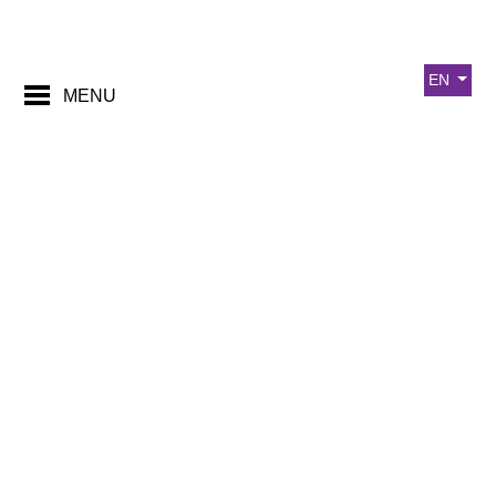
EN
MENU
Интериорно брандиране 2022: