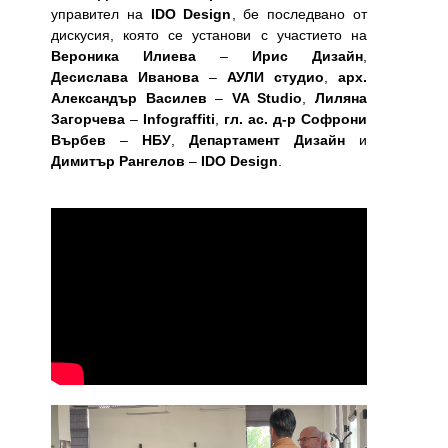
управител на
IDO Design
, бе последвано от
дискусия, която се установи с участието на
Вероника Илиева
–
Ирис Дизайн
,
Десислава Иванова
–
АУЛИ студио
,
арх.
Александър Василев
–
VA Studio
,
Лиляна
Загорчева
–
Infograffiti
,
гл. ас. д-р Софрони
Върбев
–
НБУ
,
Департамент Дизайн
и
Димитър Рангелов
–
IDO Design
.