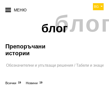
BG
МЕНЮ
бло
блог
Препоръчани
истории
Обозначителни и упътващи решения / Табели и знаци
Всички
19
Новини
19