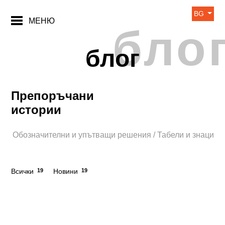
BG
МЕНЮ
бло
блог
Препоръчани
истории
Обозначителни и упътващи решения / Табели и знаци
Всички
19
Новини
19